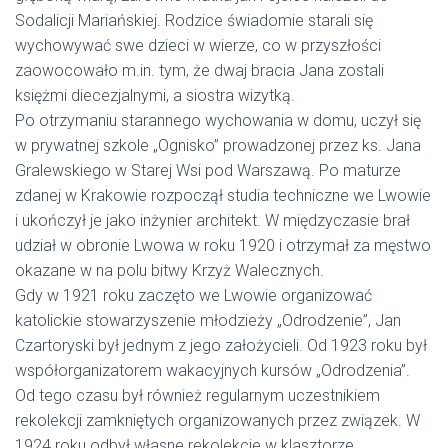
Sodalicji Mariańskiej. Rodzice świadomie starali się
wychowywać swe dzieci w wierze, co w przyszłości
zaowocowało m.in. tym, że dwaj bracia Jana zostali
księżmi diecezjalnymi, a siostra wizytką.
Po otrzymaniu starannego wychowania w domu, uczył się
w prywatnej szkole „Ognisko” prowadzonej przez ks. Jana
Gralewskiego w Starej Wsi pod Warszawą. Po maturze
zdanej w Krakowie rozpoczął studia techniczne we Lwowie
i ukończył je jako inżynier architekt. W międzyczasie brał
udział w obronie Lwowa w roku 1920 i otrzymał za męstwo
okazane w na polu bitwy Krzyż Walecznych.
Gdy w 1921 roku zaczęto we Lwowie organizować
katolickie stowarzyszenie młodzieży „Odrodzenie”, Jan
Czartoryski był jednym z jego założycieli. Od 1923 roku był
współorganizatorem wakacyjnych kursów „Odrodzenia”.
Od tego czasu był również regularnym uczestnikiem
rekolekcji zamkniętych organizowanych przez związek. W
1924 roku odbył własne rekolekcje w klasztorze