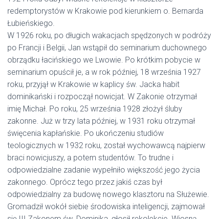
redemptorystów w Krakowie pod kierunkiem o. Bernarda
Łubieńskiego.
W 1926 roku, po długich wakacjach spędzonych w podróży
po Francji i Belgii, Jan wstąpił do seminarium duchownego
obrządku łacińskiego we Lwowie. Po krótkim pobycie w
seminarium opuścił je, a w rok później, 18 września 1927
roku, przyjął w Krakowie w kaplicy św. Jacka habit
dominikański i rozpoczął nowicjat. W Zakonie otrzymał
imię Michał. Po roku, 25 września 1928 złożył śluby
zakonne. Już w trzy lata później, w 1931 roku otrzymał
święcenia kapłańskie. Po ukończeniu studiów
teologicznych w 1932 roku, został wychowawcą najpierw
braci nowicjuszy, a potem studentów. To trudne i
odpowiedzialne zadanie wypełniło większość jego życia
zakonnego. Oprócz tego przez jakiś czas był
odpowiedzialny za budowę nowego klasztoru na Służewie.
Gromadził wokół siebie środowiska inteligencji, zajmował
się III Zakonem św. Dominika, głosił rekolekcje. Wiosną