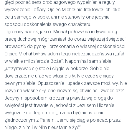
głębi poznać sens drobiazgowego wypełniania reguły,
wyrzeczenia i ofiary. Ojciec Michał nie traktował ich jako
celu samego w sobie, ani nie stanowiły one jedynie
sposobu doskonalenia swego charakteru.
Ogromny nacisk, jaki o. Michał położył na indywidualną
pracę duchową mógł zamiast do coraz większej świętości
prowadzić do pychy i przekonania o własnej doskonałości.
Ojciec Michał był świadom tego niebezpieczeństwa i „ufał
w wielkie miłosierdzie Boże”. Napominał sam siebie:
„utrzymywać się stale i ciągle w pokorze. Sobie nie
dowierzać, nie ufać we własne siły. Nie czuć się nigdy
pewnym siebie. Opuszczenie i upadek zawsze możliwy. Nie
liczyć na własne siły, one niczym sš, chwiejne i zwodnicze”.
Jedynym sposobem kroczenia prawdziwą drogą do
świętości jest trwanie w jedności z Jezusem i liczenie
wyłącznie na Jego moc: „Trzeba być nieustannie
zjednoczonym z Panem. Jemu się ciągle polecać, przez
Niego, z Nim i w Nim nieustannie żyć”.