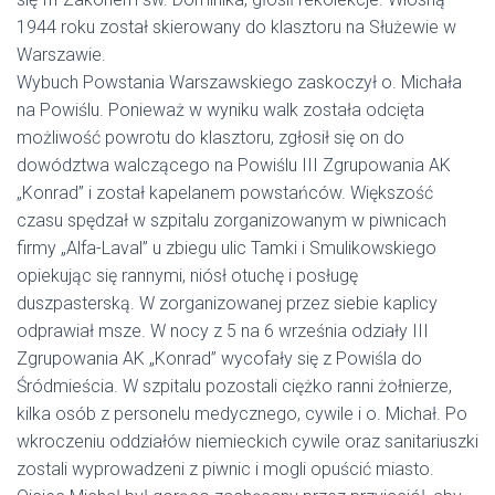
1944 roku został skierowany do klasztoru na Służewie w
Warszawie.
Wybuch Powstania Warszawskiego zaskoczył o. Michała
na Powiślu. Ponieważ w wyniku walk została odcięta
możliwość powrotu do klasztoru, zgłosił się on do
dowództwa walczącego na Powiślu III Zgrupowania AK
„Konrad” i został kapelanem powstańców. Większość
czasu spędzał w szpitalu zorganizowanym w piwnicach
firmy „Alfa-Laval” u zbiegu ulic Tamki i Smulikowskiego
opiekując się rannymi, niósł otuchę i posługę
duszpasterską. W zorganizowanej przez siebie kaplicy
odprawiał msze. W nocy z 5 na 6 września odziały III
Zgrupowania AK „Konrad” wycofały się z Powiśla do
Śródmieścia. W szpitalu pozostali ciężko ranni żołnierze,
kilka osób z personelu medycznego, cywile i o. Michał. Po
wkroczeniu oddziałów niemieckich cywile oraz sanitariuszki
zostali wyprowadzeni z piwnic i mogli opuścić miasto.