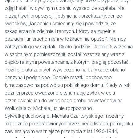
Ojciec Michał był gorąco zachęcany przez przyjaciół, aby
zdjął habit i w cywilnym ubraniu wyszedł ze szpitala. Nie
przyjął tych propozycji i jedynie, jak przekazał jeden ze
świadków, „łagodnie uśmiechnął się i powiedział, że
szkaplerza nie zdejmie i rannych, którzy są zupełnie
bezradni i unieruchomieni w łóżkach nie opuści”. Niemcy
zatrzymali go w szpitalu. Około godziny 14. dnia 6 września
w szpitalnym pomieszczeniu został rozstrzelany wraz z
ciężko rannymi powstańcami, z którymi pragną pozostać.
Później ciała zabitych wywleczono na barykadę, oblano
benzyną i podpalono. Ocalałe resztki pochowano
tymczasowo na podwórzu pobliskiego domu. Kiedy w rok
później przeprowadzono ekshumację zwłok w celu
przeniesienia ich do wspólnego grobu powstańców na
Woli, ciała o. Michała już nie rozpoznano.
Sylwetkę duchową o. Michała Czartoryskiego możemy
rozpoznać po zostawionych przez niego listach, pamiętniku
zawierającym ważniejsze przeżycia z lat 1926-1944,