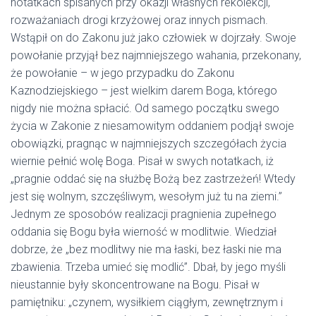
notatkach spisanych przy okazji własnych rekolekcji,
rozważaniach drogi krzyżowej oraz innych pismach.
Wstąpił on do Zakonu już jako człowiek w dojrzały. Swoje
powołanie przyjął bez najmniejszego wahania, przekonany,
że powołanie – w jego przypadku do Zakonu
Kaznodziejskiego – jest wielkim darem Boga, którego
nigdy nie można spłacić. Od samego początku swego
życia w Zakonie z niesamowitym oddaniem podjął swoje
obowiązki, pragnąc w najmniejszych szczegółach życia
wiernie pełnić wolę Boga. Pisał w swych notatkach, iż
„pragnie oddać się na służbę Bożą bez zastrzeżeń! Wtedy
jest się wolnym, szczęśliwym, wesołym już tu na ziemi.”
Jednym ze sposobów realizacji pragnienia zupełnego
oddania się Bogu była wierność w modlitwie. Wiedział
dobrze, że „bez modlitwy nie ma łaski, bez łaski nie ma
zbawienia. Trzeba umieć się modlić”. Dbał, by jego myśli
nieustannie były skoncentrowane na Bogu. Pisał w
pamiętniku: „czynem, wysiłkiem ciągłym, zewnętrznym i