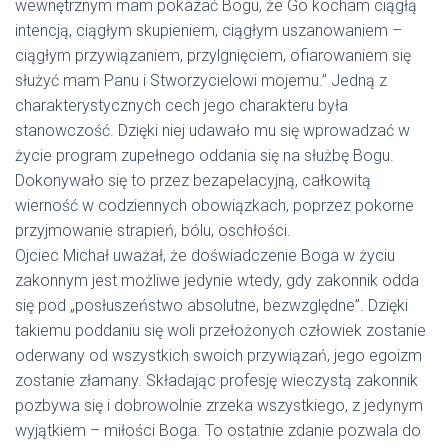
wewnętrznym mam pokazać Bogu, że Go kocham ciągłą
intencją, ciągłym skupieniem, ciągłym uszanowaniem –
ciągłym przywiązaniem, przylgnięciem, ofiarowaniem się
służyć mam Panu i Stworzycielowi mojemu.” Jedną z
charakterystycznych cech jego charakteru była
stanowczość. Dzięki niej udawało mu się wprowadzać w
życie program zupełnego oddania się na służbę Bogu.
Dokonywało się to przez bezapelacyjną, całkowitą
wierność w codziennych obowiązkach, poprzez pokorne
przyjmowanie strapień, bólu, oschłości.
Ojciec Michał uważał, że doświadczenie Boga w życiu
zakonnym jest możliwe jedynie wtedy, gdy zakonnik odda
się pod „posłuszeństwo absolutne, bezwzględne”. Dzięki
takiemu poddaniu się woli przełożonych człowiek zostanie
oderwany od wszystkich swoich przywiązań, jego egoizm
zostanie złamany. Składając profesję wieczystą zakonnik
pozbywa się i dobrowolnie zrzeka wszystkiego, z jedynym
wyjątkiem – miłości Boga. To ostatnie zdanie pozwala do