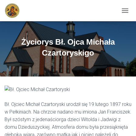
PRZEŁ
Życiorys Bł. Ojca Michała
Czartoryskigo
Bł. Ojciec Michał Czartoryski urodził się 19 lutego 1897 roku
w Pełkiniach. Na chrzcie nadano mu imiona Jan Franciszek.
Był szóstym z jedenaściorga dzieci Witolda i Jadwigi z
domu Dzieduszyckiej. Atmosfera domu była przesiąknięta
głęboką wiarą, zarówno matka jak i ojciec należeli do