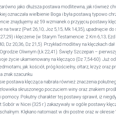
arówno jako dłuższa postawa modlitewna, jak również ch
ńskiej oznaczała wielbienie Boga i była postawą typowo chr
ie znajdujemy aż 59 wzmianek o przyjęciu postawy klęc
ie na twarz (Pwt 26,10; Joz 5,15; Mk 14,35), upadnięcie do
 27,29) i klęczenie (w Starym Testamencie: 2 Krn 6,13; Ez
40; Dz 20,36, Dz 21,5). Przykład modlitwy na klęczkach da
Ogrodzie Oliwnym (Łk 22,41). Święty Szczepan – pierws
woje życie ukamienowany na klęcząco (Dz 7,54-60). Już od 
dmiotami, jak: kościół, próg kościelny, ołtarz, krzyż oraz p
na znak szacunku.
e postawa klęcząca nabrała również znaczenia pokutnego
człowieka skruszonego poczuciem winy oraz znakiem proś
i pomocy. Pokutny charakter tej postawy sprawił, iż nieg
t Sobór w Nicei (325 r.) zakazywały w ogóle postawy klęc
schalnym. Klękano natomiast w dni postne oraz w okresie 