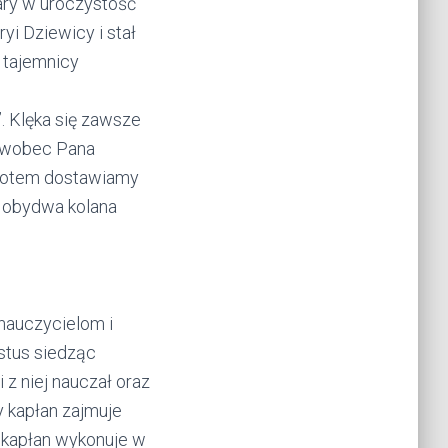
iary w uroczystość
yi Dziewicy i stał
 tajemnicy
. Klęka się zawsze
u wobec Pana
 potem dostawiamy
a obydwa kolana
nauczycielom i
ystus siedząc
i z niej nauczał oraz
y kapłan zajmuje
 kapłan wykonuje w