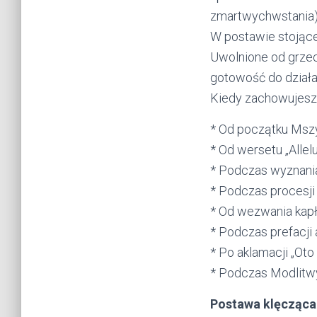
zmartwychwstania) 
W postawie stojące
Uwolnione od grzec
gotowość do działani
Kiedy zachowujesz
* Od początku Mszy
* Od wersetu „Allel
* Podczas wyznania
* Podczas procesji 
* Od wezwania kapła
* Podczas prefacji 
* Po aklamacji „Oto
* Podczas Modlitwy
Postawa klęcząca