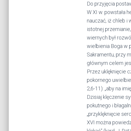
Do przyjęcia posta
W XI w. powstała h
nauczać, iż chleb i
istotnej przemianie
wiernych był rozwó
wielbienia Boga w 
Sakramentu, przy m
głównym celem jest
Przez uklęknięcie 
pokornego uwielbie
2,6-11): „aby na imi
Dzisiaj klęczenie 
pokutnego i błagaln
„przyklęknięcie se
XVI można powiedzi
klękać” (kard. J. Ra