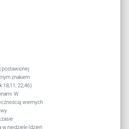
 postawionej
trznym znakiem
 18,11; 22,46).
onami. W
łecznością wiernych
twy.
czasie
w niedzielę (dzień