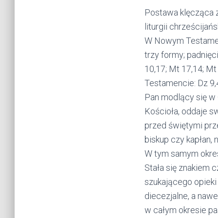
Postawa klęcząca z
liturgii chrześcija
W Nowym Testamenc
trzy formy; padnięc
10,17; Mt 17,14; Mt
Testamencie: Dz 9,
Pan modlący się w 
Kościoła, oddaje s
przed świętymi prze
biskup czy kapłan, 
W tym samym okresi
Stała się znakiem 
szukającego opieki 
diecezjalne, a nawe
w całym okresie pa