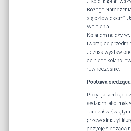
Z kolei kapłan, wsz
Bożego Narodzenia n
się człowiekiem”. 
Wcielenia.
Kolanem należy wyr
twarzą do przedmio
Jezusa wystawioneg
do niego kolano le
równocześnie.
Postawa siedząca
Pozycja siedząca w
sędziom jako znak w
nauczał w świątyni j
przewodniczył litur
pozycję siedzącą n