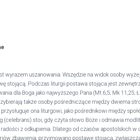
ne
est wyrazem uszanowania. Wszędzie na widok osoby wyżej
awę stojącą. Podczas liturgii postawa stojąca jest zewnę
nia dla Boga jako najwyższego Pana (Mt 6,5; Mk 11,25; Łk
rzybierają także osoby pośredniczące między dwiema str
przysługuje ona liturgowi, jako pośrednikowi między spo
rg (celebrans) stoi, gdy czyta słowo Boże i odmawia modli
m radości z odkupienia. Dlatego od czasów apostolskich w 
iów zbawienia, przyjmowano postawę stojącą, zwłaszcza 