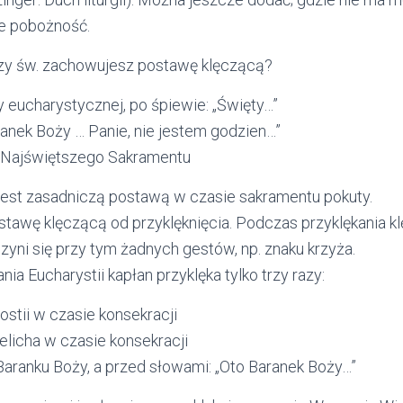
je pobożność.
zy św. zachowujesz postawę klęczącą?
 eucharystycznej, po śpiewie: „Święty…”
ranek Boży … Panie, nie jestem godzien…”
i Najświętszego Sakramentu
est zasadniczą postawą w czasie sakramentu pokuty.
stawę klęczącą od przyklęknięcia. Podczas przyklękania kl
czyni się przy tym żadnych gestów, np. znaku krzyża.
a Eucharystii kapłan przyklęka tylko trzy razy:
ostii w czasie konsekracji
ielicha w czasie konsekracji
Baranku Boży, a przed słowami: „Oto Baranek Boży…”