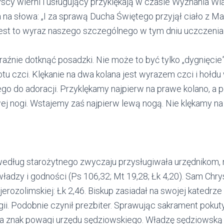
yscy wierni i usługujący przyklękają w czasie Wyznania W
a słowa: „I za sprawą Ducha Świętego przyjął ciało z Mar
Jest to wyraz naszego szczególnego w tym dniu uczczenia
aźnie dotknąć posadzki. Nie może to być tylko „dygnięcie”
tu czci. Klękanie na dwa kolana jest wyrazem czci i hołd
o do adoracji. Przyklękamy najpierw na prawe kolano, a
wej nogi. Wstajemy zaś najpierw lewą nogą. Nie klękamy n
edług starożytnego zwyczaju przysługiwała urzędnikom, 
ładzy i godności (Ps 106,32; Mt 19,28; Łk 4,20). Sam Chr
erozolimskiej: Łk 2,46. Biskup zasiadał na swojej katedrze 
gii. Podobnie czynił prezbiter. Sprawując sakrament pokut
a znak powagi urzędu sędziowskiego. Władzę sędziowską