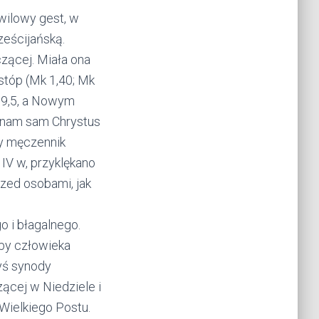
wilowy gest, w
ześcijańską.
zącej. Miała ona
 stóp (Mk 1,40; Mk
d 9,5, a Nowym
ł nam sam Chrystus
zy męczennik
IV w, przyklękano
rzed osobami, jak
 i błagalnego.
by człowieka
dyś synody
zącej w Niedziele i
Wielkiego Postu.