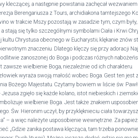
wy kleczącej, a następnie powstania zachęcał wezwaniem 
erezja Berengariusza z Tours, archidiakona tamtejszego Ko
 wino w trakcie Mszy pozostają w zasadzie tym, czym były, 
, a stają się tylko szczególnymi symbolami Ciała i Krwi Chr
j kultu Chrystusa obecnego w Eucharystii; klękanie znów 
pierwotnym znaczeniu. Dlatego klęczy się przy adoracji N
odlitwie zanoszonej do Boga i podczas różnych nabożeńs
 zawsze wielbienie Boga, niezależnie od ich charakteru.
człowiek wyraża swoją małość wobec Boga. Gest ten jest z
nia Bożego Majestatu. Czytamy bowiem w liście św. Pawła 
ę Jezusa zgięło się każde kolano, istot niebieskich i ziemsk
symbolizuje wielbienie Boga. Jest także znakiem usposobie
ego. Św. Hieronim uczył, by przyklęknieciu ciała towarzys
rca” – a więc należyte usposobienie wewnętrzne. Za pap
eć: „Gdzie zanika postawa klęcząca, tam trzeba ponownie
tzinger: Duch liturgii). Można jeszcze dodać; gdzie nie ma 