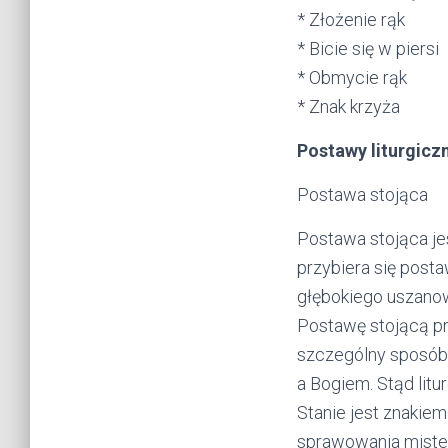
* Złożenie rąk
* Bicie się w piersi
* Obmycie rąk
* Znak krzyża
Postawy liturgicz
Postawa stojąca
Postawa stojąca j
przybiera się post
głębokiego uszanowa
Postawę stojącą p
szczególny sposób 
a Bogiem. Stąd litu
Stanie jest znakie
sprawowania mister