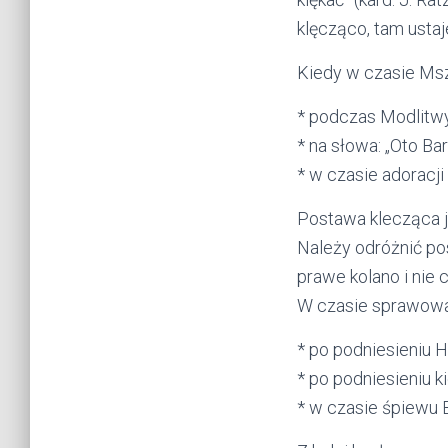
klęcząco, tam usta
Kiedy w czasie Ms
* podczas Modlitwy
* na słowa: „Oto Ba
* w czasie adoracj
Postawa klecząca j
Należy odróżnić po
prawe kolano i nie 
W czasie sprawowani
* po podniesieniu H
* po podniesieniu k
* w czasie śpiewu 