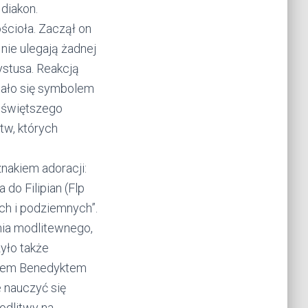
diakon.
ścioła. Zaczął on
nie ulegają żadnej
ystusa. Reakcją
stało się symbolem
ajświętszego
tw, których
nakiem adoracji:
do Filipian (Flp
ich i podziemnych”.
nia modlitewnego,
zyło także
ieżem Benedyktem
 nauczyć się
modlitwy na