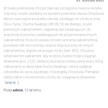
ks. Wiesław Wenz
W tradycji katolickiej chrzest zajmuje szczególne miejsce nie tylko
z tej racji, że jest udzielany na wyraźne polecenie Jezusa Chrystusa:
Idźcie i nauczajcie wszystkie narody, udzielając im chrztu w imię
Ojca i Syna, i Ducha Świętego (Mt 28,19) ale dlatego, że jest
pierwszym sakramentem, najpełniej wprowadzającym do
wspólnoty Kościoła i uzdalniającym do przyjmowania innych
sakramentów. Kościół uważa chrzest za bramę sakramentów,
ponieważ nikt nie może być ważnie dopuszczony do innych
sakramentów, dopóki nie przyjął chrztu (kan. 842). Chrystus
ustanowił ten sakrament, aby wszyscy ludzie mogli osiągnąć
zbawienie (por. J 3,5), zwłaszcza przez postawę żywej wiary, którą
odkrywamy w darze łaski Ducha Świętego, i która uzdalnia
człowieka do życia zgodnego z Ewangelią Chrystusa. Pamiętać
należy także o konieczności chrztu do osiągnięcia zbawienia.
(więcej…)
Przez
admin
,
12 lat
temu