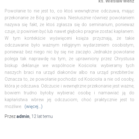
ks. Wiesław Wenz
Powołanie to nie jest to, co ktoś wewnętrznie odczuwa, mając
przekonanie że Bóg go wzywa. Niesłusznie również powołaniem
nazywa się fakt, że ktoś zgłasza się do seminarium, ponieważ
czuje, iż powinien być lub nawet głęboko pragnie zostać kapłanem.
W tym kontekście wyświęceni księża przyznają, że takie
odczuwanie było ważnym religijnym wydarzeniem osobistym,
ponieważ bez niego nic by się nie zaczęło. Jednakże powołanie
polega tak naprawdę na tym, że uprawniony przez Chrystusa
biskup deklaruje we wspólnocie Kościoła: wybieramy tych
naszych braci na urząd diakonów albo na urząd prezbiterów.
Oznacza to, że powołanie pochodzi od Kościoła a nie od osoby,
która je odczuwa. Odczucie i wewnętrzne przekonanie jest ważne,
bowiem trudno byłoby wybierać osobę i namawiać ją do
kapłaństwa wbrew jej odczuciom, choć praktycznie jest to
możliwe.
(więcej…)
Przez
admin
,
12 lat
temu