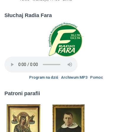
Słuchaj Radia Fara
Program na dziś
·
Archiwum MP3
·
Pomoc
Patroni parafii