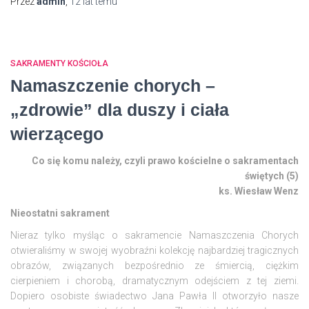
Przez
admin
,
12 lat
temu
SAKRAMENTY KOŚCIOŁA
Namaszczenie chorych –
„zdrowie” dla duszy i ciała
wierzącego
Co się komu należy, czyli prawo kościelne o sakramentach
świętych (5)
ks. Wiesław Wenz
Nieostatni sakrament
Nieraz tylko myśląc o sakramencie Namaszczenia Chorych
otwieraliśmy w swojej wyobraźni kolekcję najbardziej tragicznych
obrazów, związanych bezpośrednio ze śmiercią, ciężkim
cierpieniem i chorobą, dramatycznym odejściem z tej ziemi.
Dopiero osobiste świadectwo Jana Pawła II otworzyło nasze