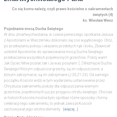
Co się komu należy, czyli prawo kościelne o sakramentach
świętych (4)
ks. Wiesław Wenz
Pojednanie mocą Ducha Świętego
W dniu zmartwychwstania, w czasie pierwszego spotkania Jezusa
z Apostołami w Wieczerniku dokonało się coś wyjątkowego. Otóż,
po przekazaniu pokoju i ukazaniu przebitych rąk i boku, Zbawiciel
uzdolnił Apostołów do sprawowania mocą Ducha Świętego
przebaczenia wszystkich popełnionych grzechów: Pokój wam!
Jak Ojciec Mnie posłał, tak i Ja was posyłam. […] Weźmijcie Ducha
Świętego! Którym odpuścicie grzechy, są im odpuszczone, a
którym zatrzymacie, są im zatrzymane (J 20,21-23). Od samego
początku Kościół widzi w tym wydarzeniu ustanowienie przez
Chrystusa sakramentu pokuty dla odpuszczania wiernym
grzechów, popełnionych już po przyjęciu chrztu świętego. Chociaż
w historii Kościoła można było spotkać różne sposoby i formy
celebracji tego sakramentu, to jednak zawsze Kościół
zachowywał jego istotne elementy.
(więcej…)