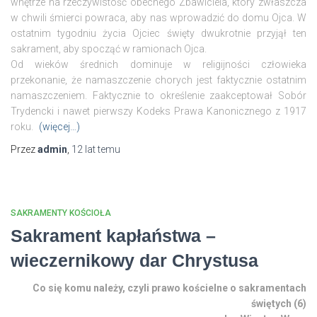
wnętrze na rzeczywistość obecnego Zbawiciela, który zwłaszcza
w chwili śmierci powraca, aby nas wprowadzić do domu Ojca. W
ostatnim tygodniu życia Ojciec święty dwukrotnie przyjął ten
sakrament, aby spocząć w ramionach Ojca.
Od wieków średnich dominuje w religijności człowieka
przekonanie, że namaszczenie chorych jest faktycznie ostatnim
namaszczeniem. Faktycznie to określenie zaakceptował Sobór
Trydencki i nawet pierwszy Kodeks Prawa Kanonicznego z 1917
roku.
(więcej…)
Przez
admin
,
12 lat
temu
SAKRAMENTY KOŚCIOŁA
Sakrament kapłaństwa –
wieczernikowy dar Chrystusa
Co się komu należy, czyli prawo kościelne o sakramentach
świętych (6)