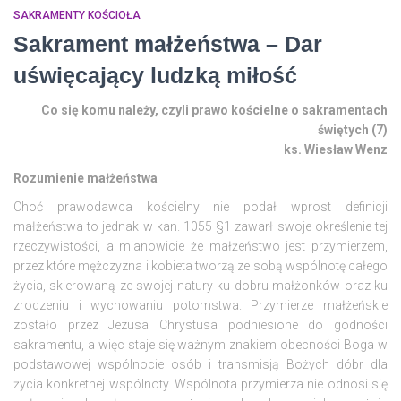
SAKRAMENTY KOŚCIOŁA
Sakrament małżeństwa – Dar
uświęcający ludzką miłość
Co się komu należy, czyli prawo kościelne o sakramentach
świętych (7)
ks. Wiesław Wenz
Rozumienie małżeństwa
Choć prawodawca kościelny nie podał wprost definicji
małżeństwa to jednak w kan. 1055 §1 zawarł swoje określenie tej
rzeczywistości, a mianowicie że małżeństwo jest przymierzem,
przez które mężczyzna i kobieta tworzą ze sobą wspólnotę całego
życia, skierowaną ze swojej natury ku dobru małżonków oraz ku
zrodzeniu i wychowaniu potomstwa. Przymierze małżeńskie
zostało przez Jezusa Chrystusa podniesione do godności
sakramentu, a więc staje się ważnym znakiem obecności Boga w
podstawowej wspólnocie osób i transmisją Bożych dóbr dla
życia konkretnej wspólnoty. Wspólnota przymierza nie odnosi się