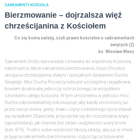
SAKRAMENTY KOŚCIOŁA
Bierzmowanie – dojrzalsza więź
chrześcijanina z Kościołem
Co się komu należy, czyli prawo kościelne o sakramentach
świętych (2)
ks. Wiesław Wenz
Sakrament chrztu wprowadza człowieka do wspólnoty Kościoła,
natomiast w darze sakramentu bierzmowania Jezus Chrystus
ubogaca chrześcijanina stałym i specjalnym działaniem Ducha
Świętego. Moc Ducha Pocieszyciela jest szczególna i wyjątkowa,
bowiem doskonalej jednoczy ochrzczonego ze wszystkimi
członkami całego Kościoła. W tym umocnieniu w jedności moc
Ducha odpowiedzialniej zobowiązuje, aby każdy umocniony już
przez swoje słowa, gesty, znaki i czyny codziennego życia stawał
się świadkiem Zbawiciela, przyczyniał się do rozszerzania wiary
(apostolstwa), jak również bez obaw i wątpliwości wiary bronił
(kan. 879). Trudno sobie wyobrazić lepszą okazję, aby już w chwili
przyjęcia sakramentu bierzmowania, rozpocząć przeżywanie