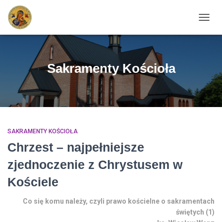
PRZEŁ
Sakramenty Kościoła
SAKRAMENTY KOŚCIOŁA
Chrzest – najpełniejsze
zjednoczenie z Chrystusem w
Kościele
Co się komu należy, czyli prawo kościelne o sakramentach
świętych (1)