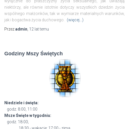
wyłącznie do płaszczyzny życia seksualnego, jak uważają
niektórzy, ale równie istotnie dotyczy wszystkich dziedzin życia
wspólnego małżonków, tak w wymiarze materialnych warunków,
jak i bogactwa życia duchowego.
(więcej…)
Przez
admin
,
12 lat
temu
Godziny Mszy Świętych
Niedziele i święta:
godz. 8:00, 11:00
Msze Święte w tygodniu:
godz. 18:00;
18:30 - wakacje; 17:00 - zima