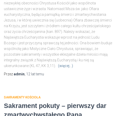
niezwykłej obecności Chrystusa Kościół jako wspólnota
ustawicznie żyje i wzrasta. Natomiast Msza św. jako Ofiara
eucharystyczna, będąca pamiątką śmierci i zmartwychwstania
Jezusa, i w której uwiecznia się (uobecnia) Ofiara zbawczej śmierci
na Krzyżu, jest szczytem i źródłem całego kultu chrześcijańskiego
oraz życia chrześcijanina (kan. 897). Należy wskazać, że
Najświętsza Eucharystia wskazuje wprost na jedność Ludu
Bożego i jest przyczyną sprawczą tej jedności. Ona bowiem buduje
wspólnotę jako Mistyczne Ciało Chrystusa, sprawiając, że
pozostałe sakramenty i wszystkie eklezjalne dzieła miłości mają
integralny związek z Najświętszą Eucharystią i ku niej są
ukierunkowane (KL 47; KK 3,11).
(więcej…)
Przez
admin
,
12 lat
temu
SAKRAMENTY KOŚCIOŁA
Sakrament pokuty – pierwszy dar
zmartwychwstałego Pana