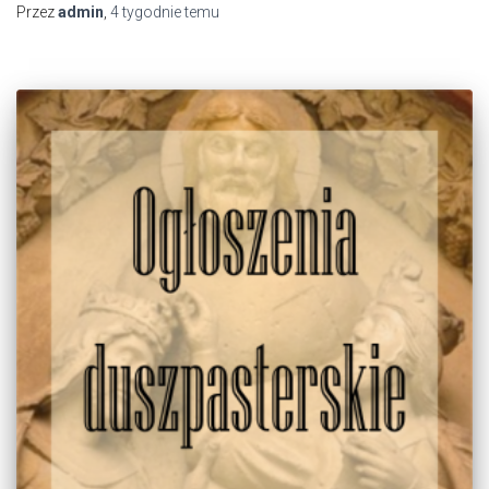
Przez
admin
,
4 tygodnie
temu