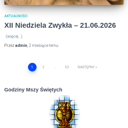
AKTUALNOŚCI
XII Niedziela Zwykła – 21.06.2026
(więcej…)
Przez
admin
,
2 miesiące
temu
Stronicowanie
1
2
…
53
NASTĘPNY
wpisów
Godziny Mszy Świętych