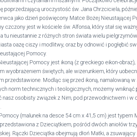
odlitwami i czytaniami mszalnymi. Początkowo celebracj
lę poprzedzającą uroczystość św. Jana Chrzciciela, późni
rwca jako dzień poświęcony Matce Bożej Nieustającej 
ny czczony jest w kościele św. Alfonsa, który stał się wa
 tu nieustannie z różnych stron świata wielu pielgrzymów
iasta oazę ciszy i modlitwy, oraz by odnowić i pogłębić 
ieustającej Pomocy.
ieustającej Pomocy jest ikoną (z greckiego eikon-obraz), 
łym wyobrażeniem świętych, ale wizerunkiem, który uobec
m przedstawione. Modląc się przed ikoną, namalowaną w s
ch norm technicznych i teologicznych, możemy wniknąć p
ić nasz osobisty związek z Nim, pod przewodnictwem i w 
.
 Pomocy (malunek na desce 54 cm x 41,5 cm) jest typem M
st przedstawiona z Dzieciątkiem, pośród dwóch aniołów tr
kiej. Rączki Dzieciątka obejmują dłoń Matki, a zsuwający 