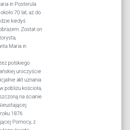
ria in Posterula
koło 70 lat, aż do
gdzie kiedyś
 obrazem. Został on
orysta,
anta Maria in
zez polskiego
ańskiej uroczyście
jalnie akt uznania
w pobliżu kościoła,
szczoną na ścianie
ieustającej
 roku 1876
jącej Pomocy, z