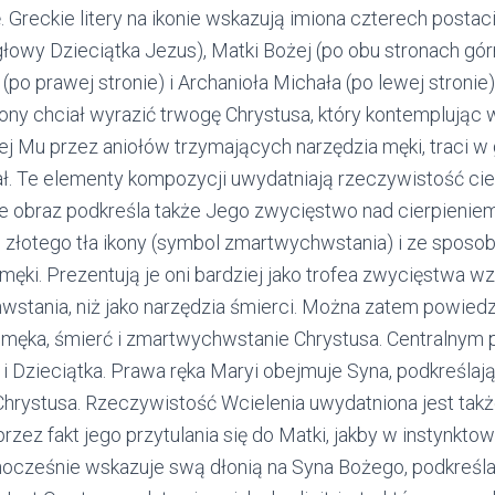
 Greckie litery na ikonie wskazują imiona czterech postac
głowy Dzieciątka Jezus), Matki Bożej (po obu stronach gór
(po prawej stronie) i Archanioła Michała (po lewej stronie)
ony chciał wyrazić trwogę Chrystusa, który kontemplując 
ej Mu przez aniołów trzymających narzędzia męki, traci
ł. Te elementy kompozycji uwydatniają rzeczywistość cier
 obraz podkreśla także Jego zwycięstwo nad cierpieniem i
złotego tła ikony (symbol zmartwychwstania) i ze sposobu
męki. Prezentują je oni bardziej jako trofea zwycięstwa wz
stania, niż jako narzędzia śmierci. Można zatem powied
 męka, śmierć i zmartwychwstanie Chrystusa. Centralnym 
 i Dzieciątka. Prawa ręka Maryi obejmuje Syna, podkreśla
rystusa. Rzeczywistość Wcielenia uwydatniona jest tak
rzez fakt jego przytulania się do Matki, jakby w instynkt
dnocześnie wskazuje swą dłonią na Syna Bożego, podkreśl