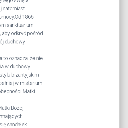
ę tego święta
ej natomiast
Pomocy.Od 1866
żnym sanktuarium
, aby odkryć pośród
swój duchowy
a to oznacza, że nie
nia w duchowy
tylu bizantyjskim
ełniej w misterium
obecności Matki
atki Bożej
zymających
się sandałek