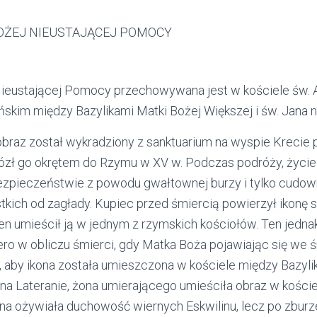
Nieustającej Pomocy przechowywana jest w kościele św. 
skim między Bazylikami Matki Bożej Większej i św. Jana n
obraz został wykradziony z sanktuarium na wyspie Kreci
iózł go okrętem do Rzymu w XV w. Podczas podróży, życi
bezpieczeństwie z powodu gwałtownej burzy i tylko cudo
stkich od zagłady. Kupiec przed śmiercią powierzył ikonę
ten umieścił ją w jednym z rzymskich kościołów. Ten jedn
ro w obliczu śmierci, gdy Matka Boża pojawiając się we 
, aby ikona została umieszczona w kościele między Bazyli
 na Lateranie, żona umierającego umieściła obraz w kości
ona ożywiała duchowość wiernych Eskwilinu, lecz po zburz