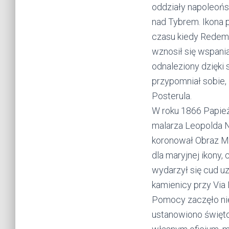
oddziały napoleońsk
nad Tybrem. Ikona 
czasu kiedy Redempt
wznosił się wspania
odnaleziony dzięki
przypomniał sobie, 
Posterula.
W roku 1866 Papie
malarza Leopolda N
koronował Obraz Ma
dla maryjnej ikony,
wydarzył się cud u
kamienicy przy Via
Pomocy zaczęło nie
ustanowiono święt