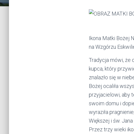
Ikona Matki Bożej 
na Wzgórzu Eskwiliń
Tradycja mówi, że 
kupca, który przyw
znalazło się w nie
Bożej ocaliła wszy
przyjacielowi, aby 
swoim domu i dopie
wyraziła pragnienie
Większej i św. Jana
Przez trzy wieki ik