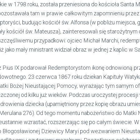
ie w 1798 roku, została przeniesiona do kościoła Santa Ma
pozostawała tam w prawie całkowitym zapomnieniu przez o
oryści, budując kościół św. Alfonsa (w pobliżu miejsca, 
ły kościół św. Mateusza), zainteresowali się starożytnym
 szczęśliwemu przypadkowi: ojciec Michał Marchi, redempt
iż jako mały ministrant widział obraz w jednej z kaplic w S
ż Pius IX podarował Redemptorystom ikonę odnowioną pr
owotnego. 23 czerwca 1867 roku dziekan Kapituły Watyk
tki Bożej Nieustającej Pomocy, wyrażając tym samym ofic
 czczonej od kilku już wieków. Podczas uroczystej procesji 
zdrowienia dziecka (upamiętniony przez kopię obrazu umie
 Merulana 276). Od tego momentu nabożeństwo do Matki N
ustannie wzrastać, rozszerzając się po całym świecie. W
o Błogosławionej Dziewicy Maryi pod wezwaniem Nieusta