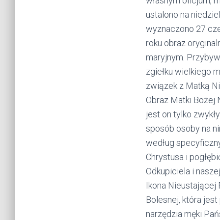
własnym oficjum, m
ustalono na niedzie
wyznaczono 27 cze
roku obraz oryginal
maryjnym. Przybywa
zgiełku wielkiego m
związek z Matką N
Obraz Matki Bożej N
jest on tylko zwyk
sposób osoby na ni
według specyficzny
Chrystusa i pogłęb
Odkupiciela i naszej
Ikona Nieustającej
Bolesnej, która je
narzędzia męki Pańs