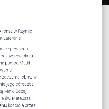
Alfonsa w Rzymie
a Lateranie.
e przez pewnego
e pasażerów okrętu
wna pomoc Matki
 swemu
ak zatrzymał obraz w
śnie jego córeczce
ką Matki Bożej
ele św. Mateusza.
eniu kościoła przez