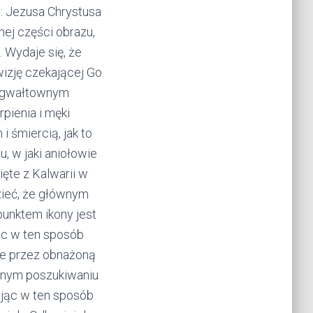
i: Jezusa Chrystusa
nej części obrazu,
. Wydaje się, że
wizję czekającej Go
 w gwałtownym
pienia i męki
 śmiercią, jak to
, w jaki aniołowie
ięte z Kalwarii w
zieć, że głównym
punktem ikony jest
jąc w ten sposób
że przez obnażoną
ownym poszukiwaniu
ając w ten sposób