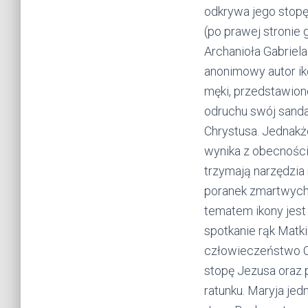
odkrywa jego stopę.
(po prawej stronie 
Archanioła Gabriela 
anonimowy autor ik
męki, przedstawion
odruchu swój sanda
Chrystusa. Jednakże
wynika z obecności 
trzymają narzędzia 
poranek zmartwychw
tematem ikony jest
spotkanie rąk Matki
człowieczeństwo Ch
stopę Jezusa oraz p
ratunku. Maryja je