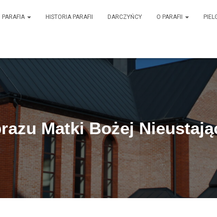
PARAFIA
HISTORIA PARAFII
DARCZYŃCY
O PARAFII
PIEL
brazu Matki Bożej Nieustaj