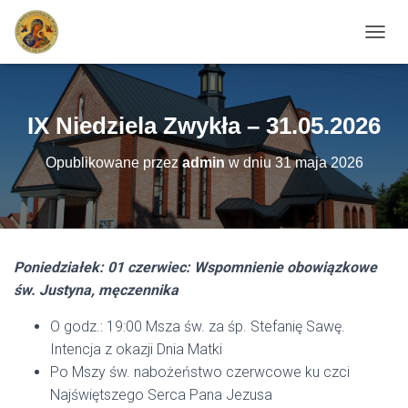
PRZEŁ
IX Niedziela Zwykła – 31.05.2026
Opublikowane przez
admin
w dniu
31 maja 2026
Poniedziałek: 01 czerwiec: Wspomnienie obowiązkowe
św. Justyna, męczennika
O godz.: 19:00 Msza św. za śp. Stefanię Sawę.
Intencja z okazji Dnia Matki
Po Mszy św. nabożeństwo czerwcowe ku czci
Najświętszego Serca Pana Jezusa