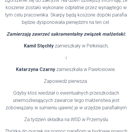
zgorszenie się do zakrystii. Na dzień dzisiejszy informuję, że
koszenie zostało wykonane odpłatnie przez wynajętego w
tym celu pracownika. Skarpy będą koszone dopóki parafia
będzie dysponowała pieniędzmi na ten cel.
Zamierzają zawrzeć sakramentalny związek małżeński:
Kamil Stęchły
zamieszkały w Pełkiniach,
i
Katarzyna Czarny
zamieszkała w Pawłosiowie.
Zapowiedź pierwsza.
Gdyby ktoś wiedział o ewentualnych przeszkodach
uniemożliwiających zawarcie tego małżeństwa jest
zobowiązany w sumieniu ujawnić je w urzędzie parafialnym
Za tydzień składka na WSD w Przemyślu
Zbiórka do puszek na pomoc parafiom w budowie nowych