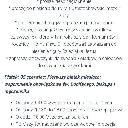
* proszę nieść nagłośnienie
* proszę do niesienia figury MB Częstochowskiej matki i
żony
* do niesienia chorągwi zapraszam panów i panie
* proszę o zaangażowanie w sypanie kwiatków
dziewczynek, które w tym roku szły do I Komunii św. i
rocznicy I Komunii św. Chłopców zaś zapraszam do
niesienie figury Dzieciątka Jezus
* zaprasza dziewczynki do sypania kwiatków, a chłopców
do dzwonienia dzwonkami
Piątek: 05 czerwiec: Pierwszy piątek miesiąca;
wspomnienie obowiązkowe św. Bonifacego, biskupa i
męczennika
Od godz. 09:00 wizyta sakramentalna u chorych
Od godz. 17:30 do 18:00 spowiedź pierwszopiątkowa
O godz.: 18:00 Msza św. za parafian
Po Mszy św. nabożeństwo czerwcowe i procesja