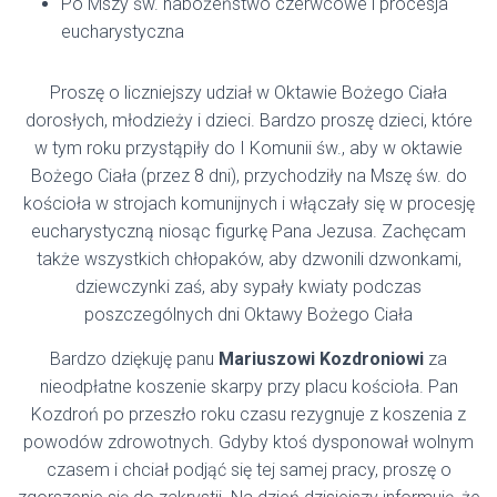
Po Mszy św. nabożeństwo czerwcowe i procesja
eucharystyczna
Proszę o liczniejszy udział w Oktawie Bożego Ciała
dorosłych, młodzieży i dzieci. Bardzo proszę dzieci, które
w tym roku przystąpiły do I Komunii św., aby w oktawie
Bożego Ciała (przez 8 dni), przychodziły na Mszę św. do
kościoła w strojach komunijnych i włączały się w procesję
eucharystyczną niosąc figurkę Pana Jezusa. Zachęcam
także wszystkich chłopaków, aby dzwonili dzwonkami,
dziewczynki zaś, aby sypały kwiaty podczas
poszczególnych dni Oktawy Bożego Ciała
Bardzo dziękuję panu
Mariuszowi Kozdroniowi
za
nieodpłatne koszenie skarpy przy placu kościoła. Pan
Kozdroń po przeszło roku czasu rezygnuje z koszenia z
powodów zdrowotnych. Gdyby ktoś dysponował wolnym
czasem i chciał podjąć się tej samej pracy, proszę o