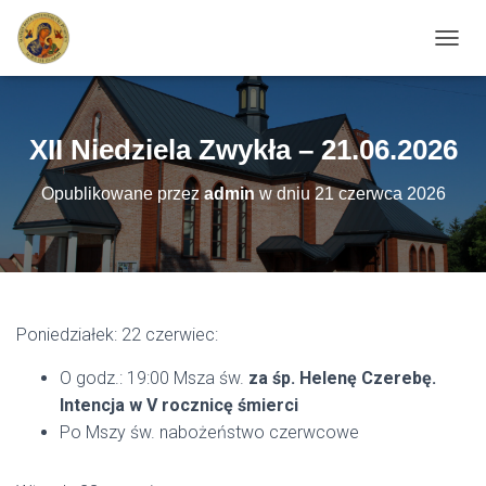
PRZEŁ
XII Niedziela Zwykła – 21.06.2026
Opublikowane przez
admin
w dniu
21 czerwca 2026
Poniedziałek: 22 czerwiec:
O godz.: 19:00 Msza św.
za śp. Helenę Czerebę.
Intencja w V rocznicę śmierci
Po Mszy św. nabożeństwo czerwcowe