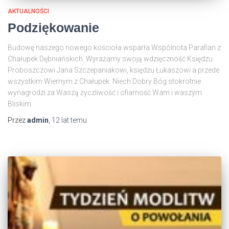
AKTUALNOŚCI
Podziękowanie
Budowę naszego nowego kościoła wsparła Wspólnota Parafian z
Chałupek Dębniańskich. Wyrażamy swoją wdzięczność Księdzu
Proboszczowi Jana Szczepaniakowi, księdzu Łukaszowi a przede
wszystkim Wiernym z Chałupek. Niech Dobry Bóg stokrotnie
wynagrodzi za Waszą życzliwość i ofiarność Wam i waszym
Bliskim.
Przez
admin
,
12 lat
temu