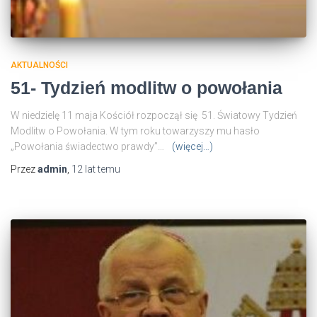
AKTUALNOŚCI
51- Tydzień modlitw o powołania
W niedzielę 11 maja Kościół rozpoczął się 51. Światowy Tydzień
Modlitw o Powołania. W tym roku towarzyszy mu hasło
„Powołania świadectwo prawdy”…
(więcej…)
Przez
admin
,
12 lat
temu