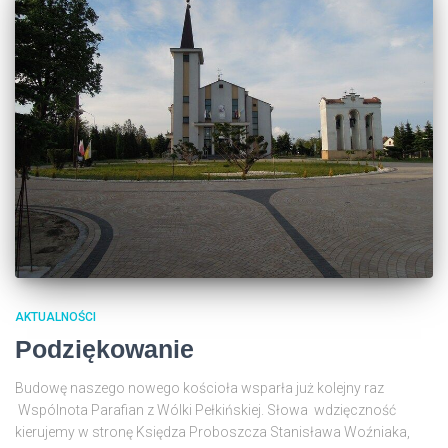
AKTUALNOŚCI
Podziękowanie
Budowę naszego nowego kościoła wsparła już kolejny raz
Wspólnota Parafian z Wólki Pełkińskiej. Słowa wdzięczność
kierujemy w stronę Księdza Proboszcza Stanisława Woźniaka,