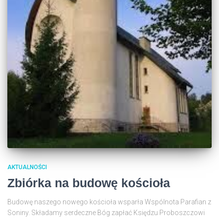
AKTUALNOŚCI
Zbiórka na budowę kościoła
Budowę naszego nowego kościoła wsparła Wspólnota Parafian z
Soniny. Składamy serdeczne Bóg zapłać Księdzu Proboszczowi