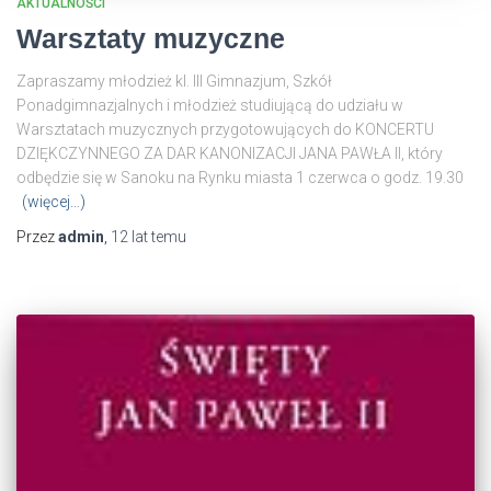
AKTUALNOŚCI
Warsztaty muzyczne
Zapraszamy młodzież kl. III Gimnazjum, Szkół
Ponadgimnazjalnych i młodzież studiującą do udziału w
Warsztatach muzycznych przygotowujących do KONCERTU
DZIĘKCZYNNEGO ZA DAR KANONIZACJI JANA PAWŁA II, który
odbędzie się w Sanoku na Rynku miasta 1 czerwca o godz. 19.30
(więcej…)
Przez
admin
,
12 lat
temu