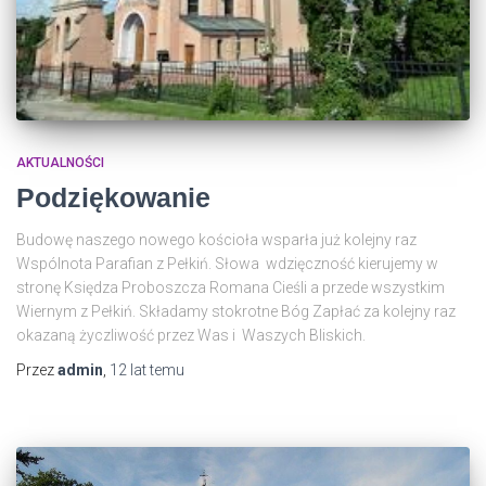
AKTUALNOŚCI
Podziękowanie
Budowę naszego nowego kościoła wsparła już kolejny raz
Wspólnota Parafian z Pełkiń. Słowa wdzięczność kierujemy w
stronę Księdza Proboszcza Romana Cieśli a przede wszystkim
Wiernym z Pełkiń. Składamy stokrotne Bóg Zapłać za kolejny raz
okazaną życzliwość przez Was i Waszych Bliskich.
Przez
admin
,
12 lat
temu