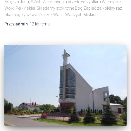
Księdza Jana, Sióstr Zakonnych a przede wszystkim Wiernym z
Wólki Pełkińskiej. Składamy stokrotne Bóg Zapłać za kolejny raz
okazaną życzliwość przez Was i Waszych Bliskich.
Przez
admin
,
12 lat
temu