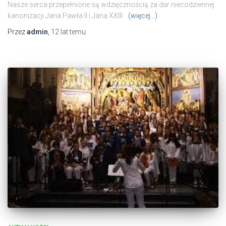
Nasze serca przepełnione są wdzięcznością za dar niecodziennej
kanonizacji Jana Pawła II i Jana XXIII.
(więcej…)
Przez
admin
,
12 lat
temu