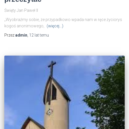
Święty Jan Paweł II
„Wyobraźmy sobie, że przypadkowo wpada nam w ręce życiorys
kogoś anonimowego,
(więcej…)
Przez
admin
,
12 lat
temu